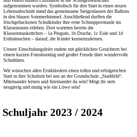
und einem bunten Luftballon in die Schulgemeinschaft
aufgenommen wurden. Symbolisch für den Start in einen neuen
Lebensabschnitt stand das gemeinsame Steigenlassen der Ballons
in den blauen Sommerhimmel. Anschließend durften die
frischgebackenen Schulkinder ihre erste Schnupperstunde im
Klassenraum erleben. Dort warteten bereits die
Klassenmaskottchen – 1a Pinguin, 1b Drache, 1c Eule und 1d
Erdmännchen – darauf, die Kinder kennenzulernen.
Unsere Einschulungsfeier endete mit glücklichen Gesichtern bei
einem kurzen Fotoshooting und großer Freude über wundervolle
Schultüten.
Wir wünschen allen Erstklässlern einen tollen und erfolgreichen
Start in ihre Schulzeit bei uns an der Grundschule „Stadtfeld“.
Miteinander lernen und füreinander da sein! Mögt ihr stets
neugierig und mutig wie ein Löwe sein!
Schuljahr 2023 / 2024